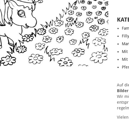
KAT
Fam
Fill
Man
Mit
Mit
Pfe
Auf di
Bilde
Wir mö
entspr
regel
Vielen