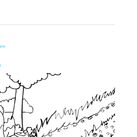
are
n