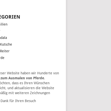
EGORIEN
ilien
y
dala
 Kutsche
 Reiter
rde
eser Website haben wir Hunderte von
r zum Ausmalen von Pferde
.
chten, dass es Ihren Wünschen
icht, und aktualisieren die Website
mäßig mit weiteren Zeichnungen
 Dank für Ihren Besuch