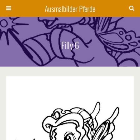
Ausmalbilder Pferde
Filly 6