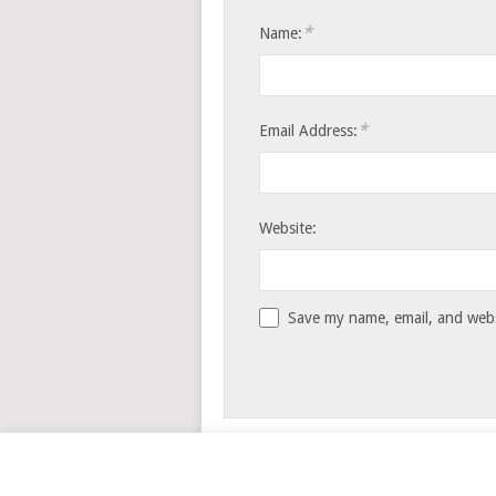
*
Name:
*
Email Address:
Website:
Save my name, email, and websi