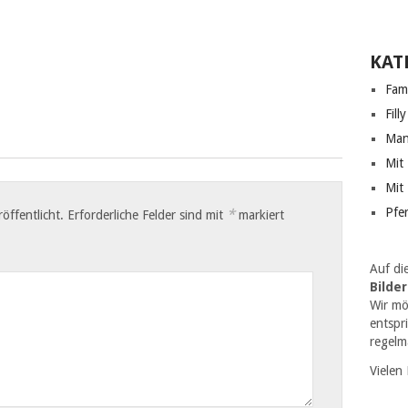
KAT
Fami
Filly
Man
Mit
Mit 
Pfe
*
öffentlicht.
Erforderliche Felder sind mit
markiert
Auf di
Bilde
Wir mö
entspr
regelm
Vielen